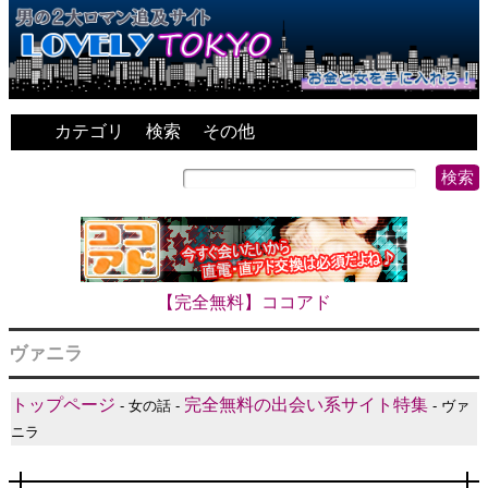
カテゴリ
検索
その他
【完全無料】ココアド
ヴァニラ
トップページ
完全無料の出会い系サイト特集
- 女の話 -
- ヴァ
ニラ