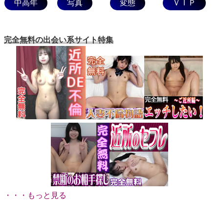
中高年
写真
変態
ＶＩＰ
完全無料の出会い系サイト特集
・・・もっと見る