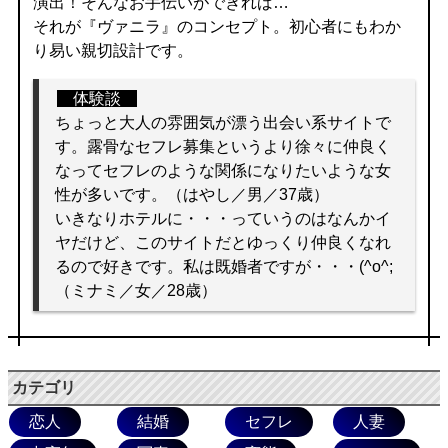
演出！そんなお手伝いができれば…
それが『ヴァニラ』のコンセプト。初心者にもわか
り易い親切設計です。
体験談
ちょっと大人の雰囲気が漂う出会い系サイトで
す。露骨なセフレ募集というより徐々に仲良く
なってセフレのような関係になりたいような女
性が多いです。（はやし／男／37歳）
いきなりホテルに・・・っていうのはなんかイ
ヤだけど、このサイトだとゆっくり仲良くなれ
るので好きです。私は既婚者ですが・・・(^o^;
（ミナミ／女／28歳）
カテゴリ
恋人
結婚
セフレ
人妻