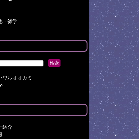
他・雑学
いワルオオカミ
か
ー紹介
報