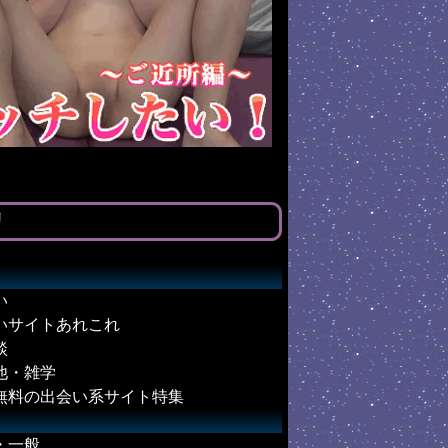
リ
い
いサイトあれこれ
談
他・雑学
無料の出会い系サイト特集
・一般