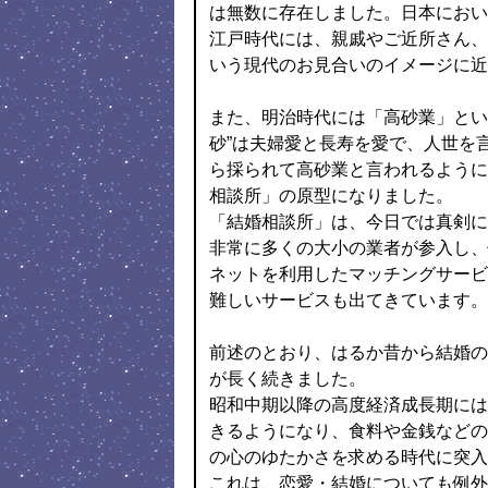
は無数に存在しました。日本におい
江戸時代には、親戚やご近所さん、
いう現代のお見合いのイメージに近
また、明治時代には「高砂業」とい
砂”は夫婦愛と長寿を愛で、人世を
ら採られて高砂業と言われるように
相談所」の原型になりました。
「結婚相談所」は、今日では真剣に
非常に多くの大小の業者が参入し、
ネットを利用したマッチングサービ
難しいサービスも出てきています。
前述のとおり、はるか昔から結婚の
が長く続きました。
昭和中期以降の高度経済成長期には
きるようになり、食料や金銭などの
の心のゆたかさを求める時代に突入
これは、恋愛・結婚についても例外