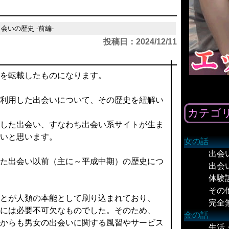
出会いの歴史 -前編-
投稿日：2024/12/11
を転載したものになります。
利用した出会いについて、その歴史を紐解い
カテゴ
した出会い、すなわち出会い系サイトが生ま
いと思います。
女の話
出会
た出会い以前（主に～平成中期）の歴史につ
出会
体験
その
とが人類の本能として刷り込まれており、
完全
には必要不可欠なものでした。そのため、
金の話
からも男女の出会いに関する風習やサービス
生活