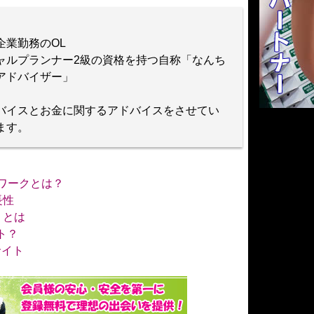
連企業勤務のOL
ャルプランナー2級の資格を持つ自称「なんち
アドバイザー」
バイスとお金に関するアドバイスをさせてい
ます。
ットワークとは？
長性
ン」とは
イト？
系サイト