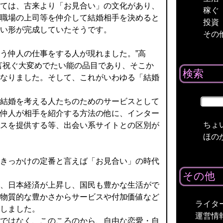
ては、古来より「お見合い」の文化があり、
稼ぐ
職場の上司等を仲介して結婚相手を決めると
投資
い形が完成していたそうです。
その
う仲人の仕事をする人が現れました。”高
言祝ぐ大変めでたい能の品目であり、そこか
検索
なりました。そして、これがいわゆる「結婚
結婚を考える人たちのためのサービスとして
仲人が相手を紹介する方法の他に、インター
ちょ
スを提供する等、出会い系サイトとの区別が
ほの
きっかけの定番と言えば「お見合い」の時代
その他
、日本経済が上昇し、国民も豊かな生活がで
物質的な豊かさからサービスや付加価値など
ライタ
しました。
運営情
ではなく、このころのから、自由な恋愛・自