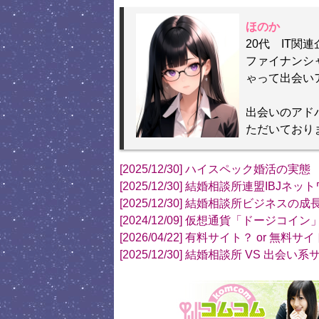
ほのか
20代 IT関
ファイナンシ
ゃって出会い
出会いのアド
ただいており
[2025/12/30] ハイスペック婚活の実態
[2025/12/30] 結婚相談所連盟IBJネ
[2025/12/30] 結婚相談所ビジネスの成
[2024/12/09] 仮想通貨「ドージコイ
[2026/04/22] 有料サイト？ or 無料サ
[2025/12/30] 結婚相談所 VS 出会い